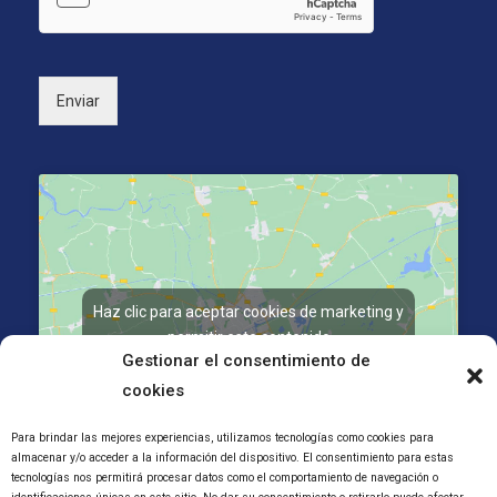
c
a
o
l
*
)
Enviar
Haz clic para aceptar cookies de marketing y
permitir este contenido
Gestionar el consentimiento de
cookies
Para brindar las mejores experiencias, utilizamos tecnologías como cookies para
almacenar y/o acceder a la información del dispositivo. El consentimiento para estas
tecnologías nos permitirá procesar datos como el comportamiento de navegación o
La Salle Kalea, 2, 20800 Zarautz, Gipuzkoa