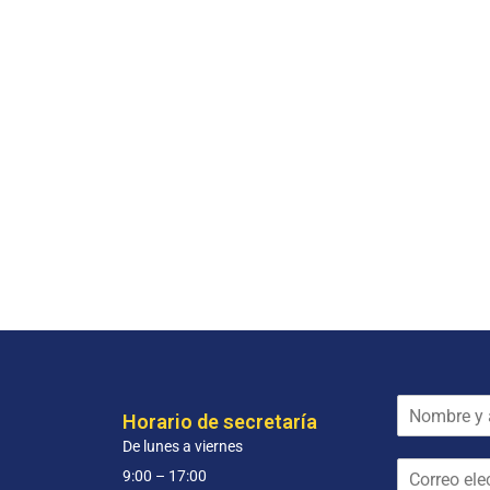
N
Horario de secretaría
o
De lunes a viernes
m
C
b
9:00 – 17:00
o