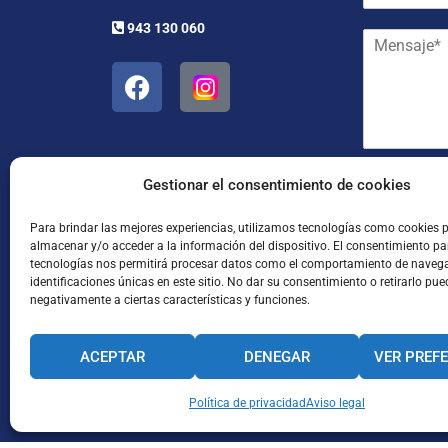
r
r
e
943 130 060
M
r
y
e
e
a
n
o
p
s
e
e
a
l
l
j
e
l
e
c
i
*
t
d
He leído
Gestionar el consentimiento de cookies
r
o
ó
s
Para brindar las mejores experiencias, utilizamos tecnologías como cookies 
n
*
almacenar y/o acceder a la información del dispositivo. El consentimiento pa
i
tecnologías nos permitirá procesar datos como el comportamiento de naveg
c
identificaciones únicas en este sitio. No dar su consentimiento o retirarlo pue
o
negativamente a ciertas características y funciones.
*
ACEPTAR
DENEGAR
VER PREF
Enviar
CANAL INTERNO DE INFORMACIÓN
Política de privacidad
CÓDIGO ÉTICO
Aviso legal
PACTO EDUCA