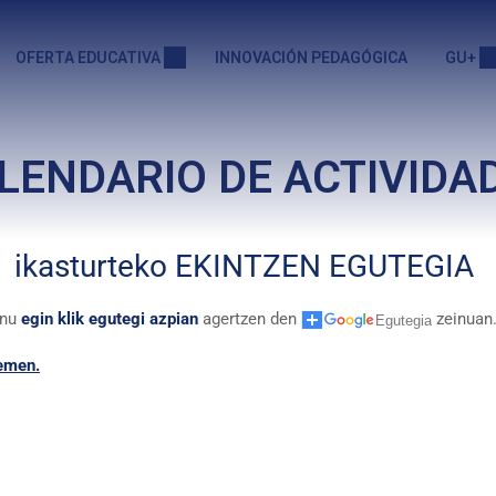
OFERTA EDUCATIVA
INNOVACIÓN PEDAGÓGICA
GU+
LENDARIO DE ACTIVIDA
 ikasturteko EKINTZEN EGUTEGIA
enu
egin klik egutegi azpian
agertzen den
zeinuan
emen
.