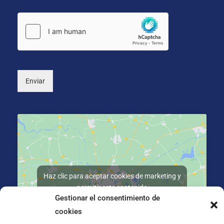
r
c
o
ó
i
s
n
o
*
i
n
c
a
o
l
*
)
Enviar
Haz clic para aceptar cookies de marketing y
permitir este contenido
Gestionar el consentimiento de
cookies