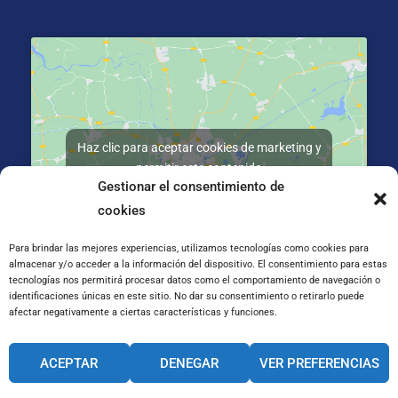
Haz clic para aceptar cookies de marketing y
permitir este contenido
Gestionar el consentimiento de
cookies
Para brindar las mejores experiencias, utilizamos tecnologías como cookies para
almacenar y/o acceder a la información del dispositivo. El consentimiento para estas
tecnologías nos permitirá procesar datos como el comportamiento de navegación o
La Salle Kalea, 2, 20800 Zarautz, Gipuzkoa
identificaciones únicas en este sitio. No dar su consentimiento o retirarlo puede
afectar negativamente a ciertas características y funciones.
CANAL INTERNO DE INFORMACIÓN
ACEPTAR
DENEGAR
VER PREFERENCIAS
CÓDIGO ÉTICO