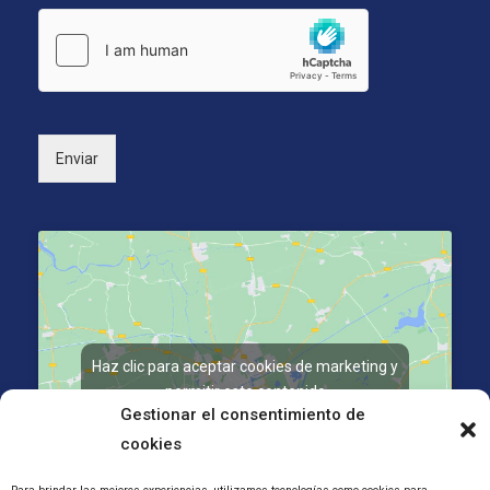
ó
i
s
n
o
*
i
n
c
a
o
l
*
)
Enviar
Haz clic para aceptar cookies de marketing y
permitir este contenido
Gestionar el consentimiento de
cookies