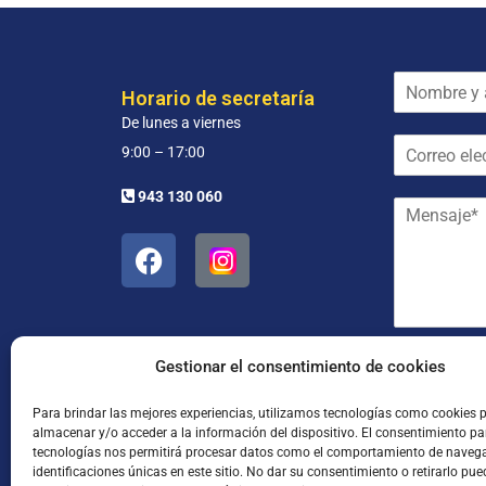
N
Horario de secretaría
o
De lunes a viernes
m
C
b
9:00 – 17:00
o
r
r
e
943 130 060
M
r
y
e
e
a
n
o
p
s
e
e
a
l
l
j
e
l
e
c
i
*
t
d
He leído
Gestionar el consentimiento de cookies
r
o
ó
s
Para brindar las mejores experiencias, utilizamos tecnologías como cookies 
n
*
almacenar y/o acceder a la información del dispositivo. El consentimiento pa
i
tecnologías nos permitirá procesar datos como el comportamiento de naveg
c
identificaciones únicas en este sitio. No dar su consentimiento o retirarlo pue