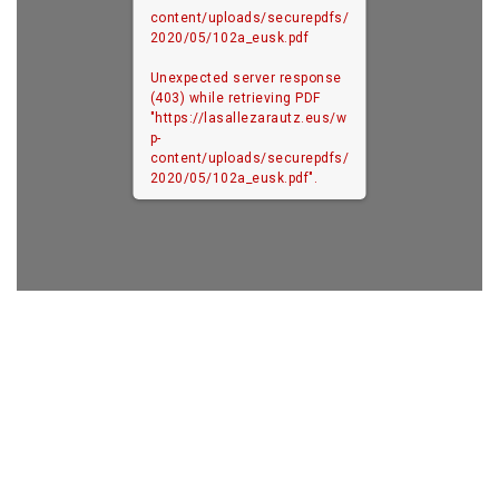
content/uploads/securepdfs/
2020/05/102a_eusk.pdf
Unexpected server response
(403) while retrieving PDF
"https://lasallezarautz.eus/w
p-
content/uploads/securepdfs/
2020/05/102a_eusk.pdf".