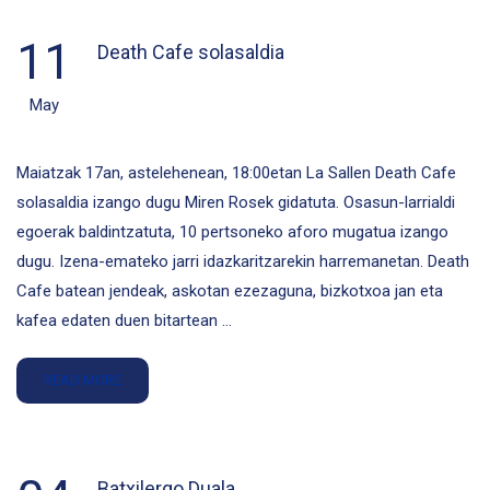
11
Death Cafe solasaldia
May
Maiatzak 17an, astelehenean, 18:00etan La Sallen Death Cafe
solasaldia izango dugu Miren Rosek gidatuta. Osasun-larrialdi
egoerak baldintzatuta, 10 pertsoneko aforo mugatua izango
dugu. Izena-emateko jarri idazkaritzarekin harremanetan. Death
Cafe batean jendeak, askotan ezezaguna, bizkotxoa jan eta
kafea edaten duen bitartean …
READ MORE
Batxilergo Duala