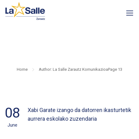
LA SALLE ZARAUTZ
KOMUNIKAZIOA
Home
Author: La Salle Zarautz Komunikazioa
Page 13
08
Xabi Garate izango da datorren ikasturtetik
aurrera eskolako zuzendaria
June