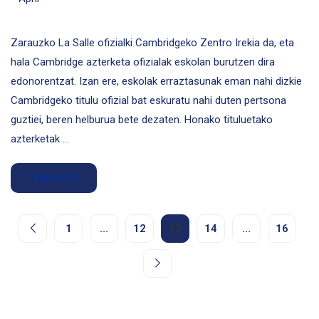
Zarauzko La Salle ofizialki Cambridgeko Zentro Irekia da, eta
hala Cambridge azterketa ofizialak eskolan burutzen dira
edonorentzat. Izan ere, eskolak erraztasunak eman nahi dizkie
Cambridgeko titulu ofizial bat eskuratu nahi duten pertsona
guztiei, beren helburua bete dezaten. Honako tituluetako
azterketak …
READ MORE
1
…
12
13
14
…
16