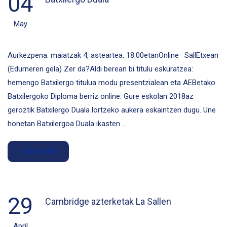
04
May
Aurkezpena: maiatzak 4, asteartea. 18:00etanOnline · SallEtxean
(Edurneren gela) Zer da?Aldi berean bi titulu eskuratzea:
hemengo Batxilergo titulua modu presentzialean eta AEBetako
Batxilergoko Diploma berriz online. Gure eskolan 2018az
geroztik Batxilergo Duala lortzeko aukera eskaintzen dugu. Une
honetan Batxilergoa Duala ikasten …
READ MORE
29
Cambridge azterketak La Sallen
April