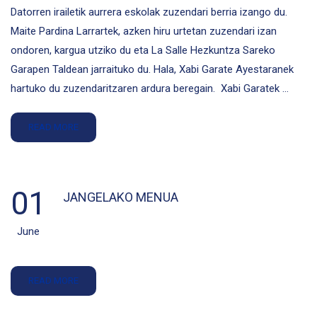
Datorren irailetik aurrera eskolak zuzendari berria izango du.
Maite Pardina Larrartek, azken hiru urtetan zuzendari izan
ondoren, kargua utziko du eta La Salle Hezkuntza Sareko
Garapen Taldean jarraituko du. Hala, Xabi Garate Ayestaranek
hartuko du zuzendaritzaren ardura beregain. Xabi Garatek …
READ MORE
01
JANGELAKO MENUA
June
READ MORE