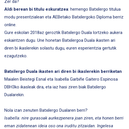
Zer da?
Aldi berean bi titulu eskuratzea
: hemengo Batxilergo titulua
modu presentzialean eta AEBetako Batxilergoko Diploma berriz
online.
Gure eskolan 2018az geroztik Batxilergo Duala lortzeko aukera
eskaintzen dugu. Une honetan Batxilergoa Duala ikasten ari
diren bi ikaslerekin solastu dugu, euren esperientzia gertutik
ezagutzeko.
Batxilergo Duala ikasten ari diren bi ikaslerekin berriketan
Maialen Beistegi Esnal eta Isabella Garbiñe Gaitero Espinosa
DBH3ko ikasleak dira, eta iaz hasi ziren biak Batxilergo
Dualarekin.
Nola izan zenuten Batxilergo Dualaren berri?
Isabella: nire gurasoak aurkezpenera joan ziren, eta honen berri
eman zidatenean ideia oso ona iruditu zitzaidan. Ingelesa