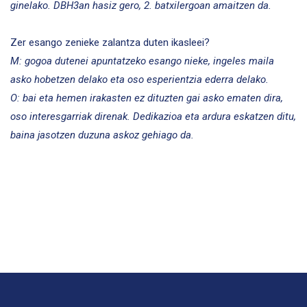
ginelako. DBH3an hasiz gero, 2. batxilergoan amaitzen da.
Zer esango zenieke zalantza duten ikasleei?
M: gogoa dutenei apuntatzeko esango nieke, ingeles maila
asko hobetzen delako eta oso esperientzia ederra delako.
O: bai eta hemen irakasten ez dituzten gai asko ematen dira,
oso interesgarriak direnak. Dedikazioa eta ardura eskatzen ditu,
baina jasotzen duzuna askoz gehiago da.