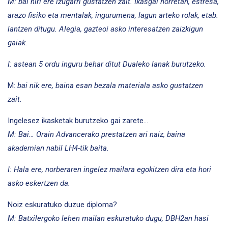
M: bai niri ere izugarri gustatzen zait. Ikasgai horretan, estresa,
arazo fisiko eta mentalak, ingurumena, lagun arteko rolak, etab.
lantzen ditugu. Alegia, gazteoi asko interesatzen zaizkigun
gaiak.
I: astean 5 ordu inguru behar ditut Dualeko lanak burutzeko.
M:
bai nik ere, baina esan bezala materiala asko gustatzen
zait.
Ingelesez ikasketak burutzeko gai zarete…
M: Bai… Orain Advancerako prestatzen ari naiz, baina
akademian nabil LH4-tik baita.
I: Hala ere, norberaren ingelez mailara egokitzen dira eta hori
asko eskertzen da.
Noiz eskuratuko duzue diploma?
M: Batxilergoko lehen mailan eskuratuko dugu, DBH2an hasi