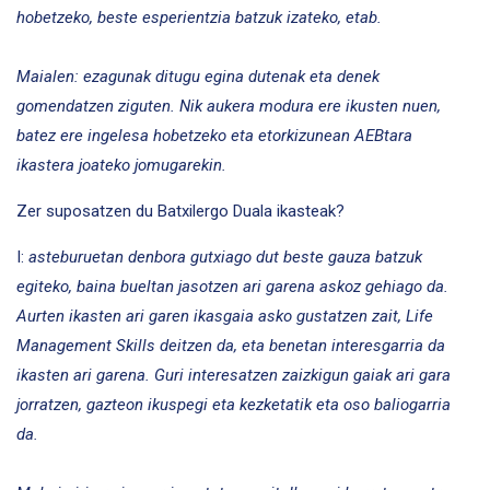
hobetzeko, beste esperientzia batzuk izateko, etab.
Maialen: ezagunak ditugu egina dutenak eta denek
gomendatzen ziguten. Nik aukera modura ere ikusten nuen,
batez ere ingelesa hobetzeko eta etorkizunean AEBtara
ikastera joateko jomugarekin.
Zer suposatzen du Batxilergo Duala ikasteak?
I:
asteburuetan denbora gutxiago dut beste gauza batzuk
egiteko, baina bueltan jasotzen ari garena askoz gehiago da.
Aurten ikasten ari garen ikasgaia asko gustatzen zait, Life
Management Skills deitzen da, eta benetan interesgarria da
ikasten ari garena. Guri interesatzen zaizkigun gaiak ari gara
jorratzen, gazteon ikuspegi eta kezketatik eta oso baliogarria
da.