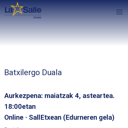
Batxilergo Duala
Aurkezpena: maiatzak 4, asteartea.
18:00etan
Online · SallEtxean (Edurneren gela)