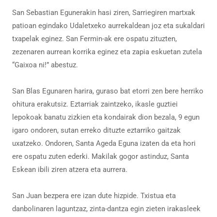
San Sebastian Egunerakin hasi ziren, Sarriegiren martxak
patioan egindako Udaletxeko aurrekaldean joz eta sukaldari
txapelak eginez. San Fermin-ak ere ospatu zituzten,
zezenaren aurrean korrika eginez eta zapia eskuetan zutela
“Gaixoa ni!” abestuz.
San Blas Egunaren harira, guraso bat etorri zen bere herriko
ohitura erakutsiz. Eztarriak zaintzeko, ikasle guztiei
lepokoak banatu zizkien eta kondairak dion bezala, 9 egun
igaro ondoren, sutan erreko dituzte eztarriko gaitzak
uxatzeko. Ondoren, Santa Ageda Eguna izaten da eta hori
ere ospatu zuten ederki. Makilak gogor astinduz, Santa
Eskean ibili ziren atzera eta aurrera.
San Juan bezpera ere izan dute hizpide. Txistua eta
danbolinaren laguntzaz, zinta-dantza egin zieten irakasleek