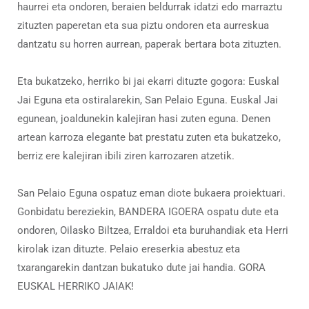
haurrei eta ondoren, beraien beldurrak idatzi edo marraztu
zituzten paperetan eta sua piztu ondoren eta aurreskua
dantzatu su horren aurrean, paperak bertara bota zituzten.
Eta bukatzeko, herriko bi jai ekarri dituzte gogora: Euskal
Jai Eguna eta ostiralarekin, San Pelaio Eguna. Euskal Jai
egunean, joaldunekin kalejiran hasi zuten eguna. Denen
artean karroza elegante bat prestatu zuten eta bukatzeko,
berriz ere kalejiran ibili ziren karrozaren atzetik.
San Pelaio Eguna ospatuz eman diote bukaera proiektuari.
Gonbidatu bereziekin, BANDERA IGOERA ospatu dute eta
ondoren, Oilasko Biltzea, Erraldoi eta buruhandiak eta Herri
kirolak izan dituzte. Pelaio ereserkia abestuz eta
txarangarekin dantzan bukatuko dute jai handia. GORA
EUSKAL HERRIKO JAIAK!