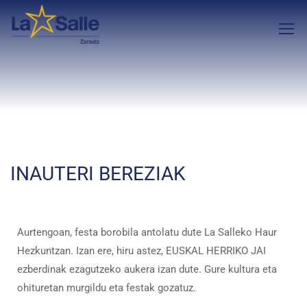
INAUTERI BEREZIAK
Aurtengoan, festa borobila antolatu dute La Salleko Haur
Hezkuntzan. Izan ere, hiru astez, EUSKAL HERRIKO JAI
ezberdinak ezagutzeko aukera izan dute. Gure kultura eta
ohituretan murgildu eta festak gozatuz.