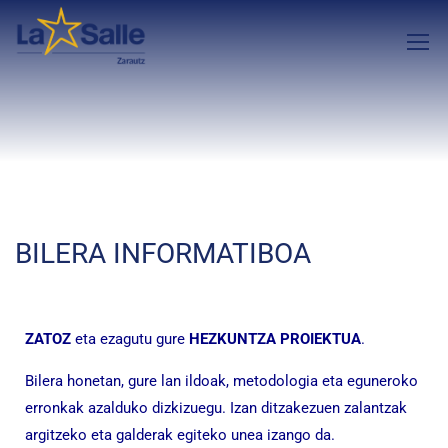
BILERA INFORMATIBOA
ZATOZ
eta ezagutu gure
HEZKUNTZA PROIEKTUA
.
Bilera honetan, gure lan ildoak, metodologia eta eguneroko
erronkak azalduko dizkizuegu. Izan ditzakezuen zalantzak
argitzeko eta galderak egiteko unea izango da.