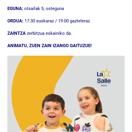
EGUNA:
otsailak 5, osteguna
ORDUA:
17:30 euskaraz / 19:00 gazteleraz
ZAINTZA
zerbitzua eskainiko da.
ANIMATU, ZUEN ZAIN IZANGO GAITUZUE!