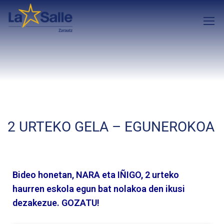
2 URTEKO GELA – EGUNEROKOA
Bideo honetan, NARA eta IÑIGO, 2 urteko
haurren eskola egun bat nolakoa den ikusi
dezakezue. GOZATU!