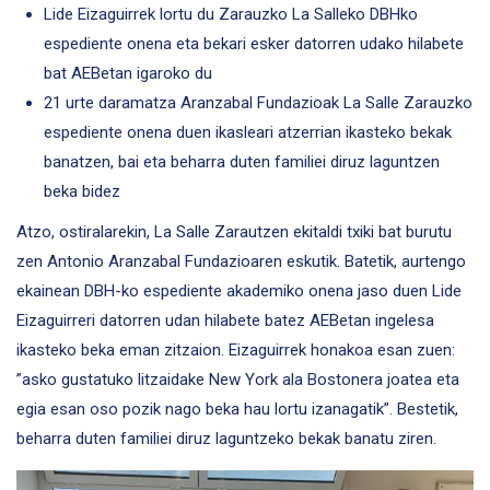
Lide Eizaguirrek lortu du Zarauzko La Salleko DBHko
espediente onena eta bekari esker datorren udako hilabete
bat AEBetan igaroko du
21 urte daramatza Aranzabal Fundazioak La Salle Zarauzko
espediente onena duen ikasleari atzerrian ikasteko bekak
banatzen, bai eta beharra duten familiei diruz laguntzen
beka bidez
Atzo, ostiralarekin, La Salle Zarautzen ekitaldi txiki bat burutu
zen Antonio Aranzabal Fundazioaren eskutik. Batetik, aurtengo
ekainean DBH-ko espediente akademiko onena jaso duen Lide
Eizaguirreri datorren udan hilabete batez AEBetan ingelesa
ikasteko beka eman zitzaion. Eizaguirrek honakoa esan zuen:
”asko gustatuko litzaidake New York ala Bostonera joatea eta
egia esan oso pozik nago beka hau lortu izanagatik”. Bestetik,
beharra duten familiei diruz laguntzeko bekak banatu ziren.