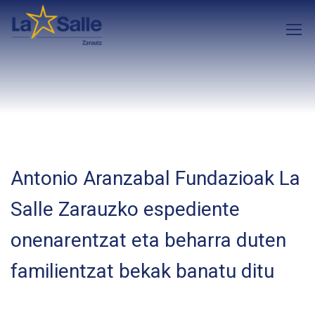
Antonio Aranzabal Fundazioak La
Salle Zarauzko espediente
onenarentzat eta beharra duten
familientzat bekak banatu ditu