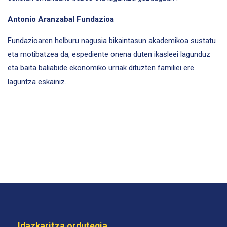
Antonio Aranzabal Fundazioa
Fundazioaren helburu nagusia bikaintasun akademikoa sustatu
eta motibatzea da, espediente onena duten ikasleei lagunduz
eta baita baliabide ekonomiko urriak dituzten familiei ere
laguntza eskainiz.
Idazkaritza ordutegia