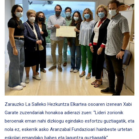
Zarauzko La Salleko Hezkuntza Elkartea osoaren izenean Xabi
Garate zuzendariak honakoa adierazi zuen: “Lideri zorionik
beroenak eman nahi dizkiogu egindako esfortzu guztiagatik, eta
nola ez, eskerrik asko Aranzabal Fundazioari hainbeste urtetan
eskolari emandako babes eta laguntza guztiagatik”.