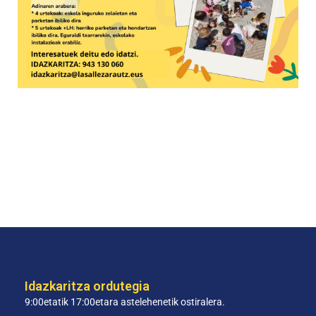
Idazkaritza ordutegia
9:00etatik 17:00etara astelehenetik ostiralera.