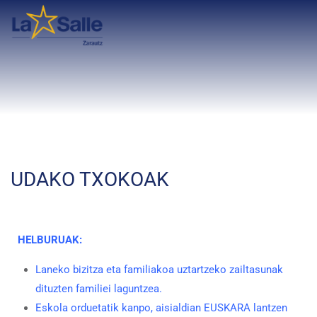
UDAKO TXOKOAK
HELBURUAK:
Laneko bizitza eta familiakoa uztartzeko zailtasunak
dituzten familiei laguntzea.
Eskola orduetatik kanpo, aisialdian EUSKARA lantzen