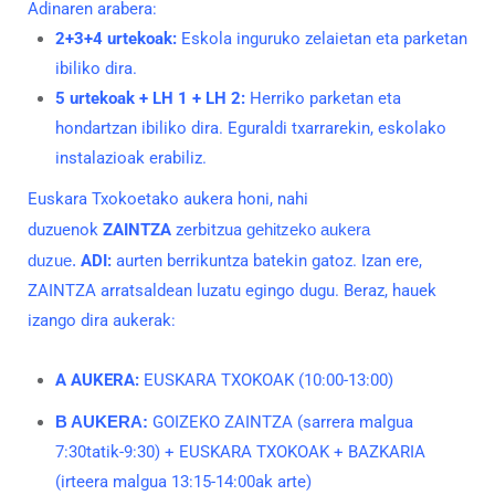
Adinaren arabera:
2+3+4 urtekoak:
Eskola inguruko zelaietan eta parketan
ibiliko dira.
5 urtekoak + LH 1 + LH 2:
Herriko parketan eta
hondartzan ibiliko dira. Eguraldi txarrarekin, eskolako
instalazioak erabiliz.
Euskara
Txokoetako aukera honi, nahi
duzuenok
ZAINTZA
zerbitzua
geh
itzeko aukera
duzue
.
ADI:
aurten berrikuntza batekin gatoz. Izan ere,
ZAINTZA arratsaldean luzatu egingo dugu. Beraz, hauek
izango dira aukerak:
A AUKERA:
EUSKARA
TXOKOAK
(10:00-13:00)
B AUKERA:
GOIZEKO ZAINTZA (sarrera malgua
7:30tatik-9:30) +
EUSKARA
TXOKOAK
+ BAZKARIA
(irteera malgua 13:15-14:00ak arte)