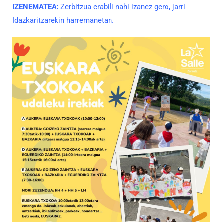
IZENEMATEA:
Zerbitzua erabili nahi izanez gero, jarri
Idazkaritzarekin harremanetan.