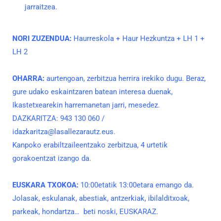
jarraitzea.
NORI ZUZENDUA:
Haurreskola + Haur Hezkuntza + LH 1 +
LH 2
OHARRA:
aurtengoan, zerbitzua herrira irekiko dugu. Beraz,
gure udako eskaintzaren batean interesa duenak,
Ikastetxearekin harremanetan jarri, mesedez.
DAZKARITZA: 943 130 060 /
idazkaritza@lasallezarautz.eus.
Kanpoko erabiltzaileentzako zerbitzua, 4 urtetik
gorakoentzat izango da
.
EUSKARA
TXOKOA:
10:00etatik 13:00etara emango da.
Jolasak, eskulanak, abestiak, antzerkiak, ibilalditxoak,
parkeak, hondartza… beti noski, EUSKARAZ.