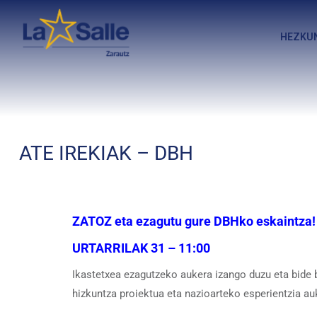
HEZKU
ATE IREKIAK – DBH
ZATOZ eta ezagutu gure DBHko eskaintza!
URTARRILAK 31 – 11:00
Ikastetxea ezagutzeko aukera izango duzu eta bide 
hizkuntza proiektua eta nazioarteko esperientzia 