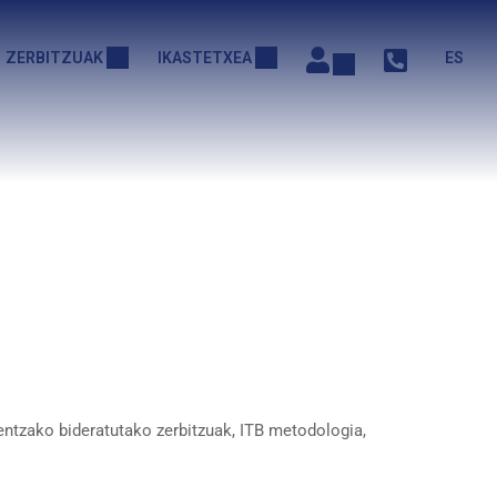
ZERBITZUAK
IKASTETXEA
ES
ntzako bideratutako zerbitzuak, ITB metodologia,