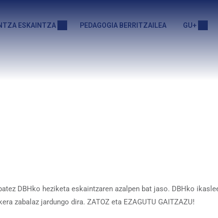
NTZA ESKAINTZA
PEDAGOGIA BERRITZAILEA
GU+
batez DBHko heziketa eskaintzaren azalpen bat jaso. DBHko ikaslee
aukera zabalaz jardungo dira. ZATOZ eta EZAGUTU GAITZAZU!