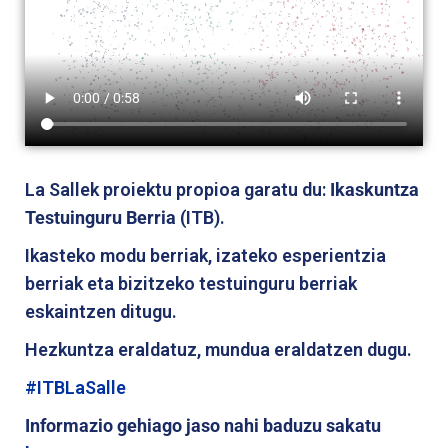
La Sallek proiektu propioa garatu du:
Ikaskuntza
Testuinguru Berria
(ITB).
Ikasteko modu berriak, izateko esperientzia
berriak eta bizitzeko testuinguru berriak
eskaintzen ditugu.
Hezkuntza eraldatuz, mundua eraldatzen dugu.
#ITBLaSalle
Informazio gehiago jaso nahi baduzu sakatu