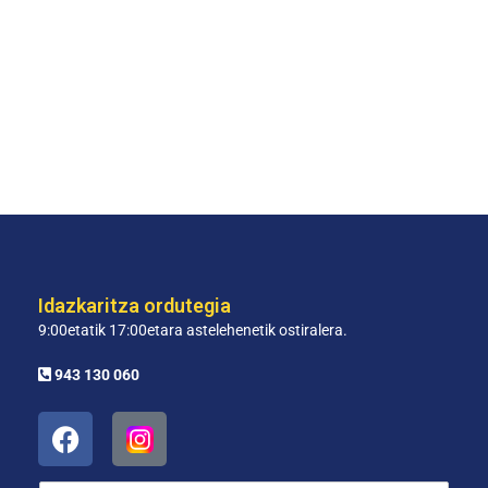
Idazkaritza ordutegia
9:00etatik 17:00etara astelehenetik ostiralera.
943 130 060