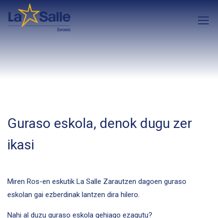
Guraso eskola, denok dugu zer
ikasi
Miren Ros-en eskutik La Salle Zarautzen dagoen guraso
eskolan gai ezberdinak lantzen dira hilero.
Nahi al duzu guraso eskola gehiago ezagutu?