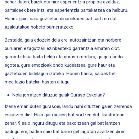
behar duten, baizik eta nire esperientzia propioa azalduz,
partaideek bere iritzi eta esperientzia partekatzea da helburu.
Honez gain, saio guztietan dinamikaren bat sartzen dut
azaldutakoa hobeto barneratzeko.
Bestalde, gaia edozein dela ere, autozaintzan eta norbere
buruaren ezagutzari ezinbesteko garrantzia ematen diot,
garrantzitsua baita heldu eta guraso modura, gu geu ondo
egotea, gure emozioak ondo kudeatzea, gure haur eta
gaztetxoen bidelagun izateko. Honen harira, saioak beti
meditazio batekin hasten ditugu.
Nola jorratzen dituzue gaiak Guraso Eskolan?
Izena eman duten gurasoei, landu nahi dituzten gaien zerrenda
eskatzen diet. Hala gai-ranking bat sortzen dut. Ikasturtean
zehar, 9 saio inguru ditugu eta bakoitzean gai bat lantzen
badugu ere, badira saio bat baino gehiagotan azaltzen diren