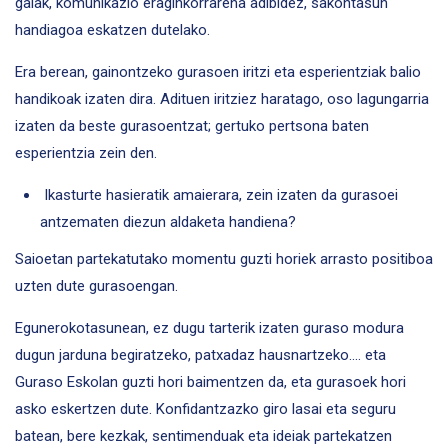
gaiak, komunikazio eraginkorrarena adibidez, sakontasun
handiagoa eskatzen dutelako.
Era berean, gainontzeko gurasoen iritzi eta esperientziak balio
handikoak izaten dira. Adituen iritziez haratago, oso lagungarria
izaten da beste gurasoentzat; gertuko pertsona baten
esperientzia zein den.
Ikasturte hasieratik amaierara, zein izaten da gurasoei
antzematen diezun aldaketa handiena?
Saioetan partekatutako momentu guzti horiek arrasto positiboa
uzten dute gurasoengan.
Egunerokotasunean, ez dugu tarterik izaten guraso modura
dugun jarduna begiratzeko, patxadaz hausnartzeko…. eta
Guraso Eskolan guzti hori baimentzen da, eta gurasoek hori
asko eskertzen dute. Konfidantzazko giro lasai eta seguru
batean, bere kezkak, sentimenduak eta ideiak partekatzen