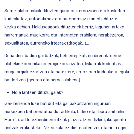
Seme-alaba txikiak dituzten gurasoek emozioen eta kasketen
kudeaketaz, autoestimaz eta autonomiaz izan ohi dituzte
kezka gehien. Helduxeagoak dituztenek berriz, lagunen arteko
harremanak, mugikorra eta Interneten erabilera, nerabezaroa,
sexualitatea, aurreneko irteerak (drogak…)…
Dena den, badira gai batzuk, beti errepikatzen direnak: seme-
alabekin komunikazio eraginkorra izatea, liskarrak kudeatzea,
muga argiak ezartzea eta batez ere, emozioen kudeaketa egoki
bat lortzea (geurea eta seme-alabena).
Nola lantzen dituzu gaiak?
Gai-zerrenda luze bat dut eta gai bakoitzaren inguruan
aurkezpen bat prestatua dut artikulu, bideo eta liburu anitzekin.
Horrela, aditu ezberdinen iritziak plazaratzen dizkiet, ikuspuntu
anitzak erakusteko. Nik sekula ez diet esaten zer eta nola egin