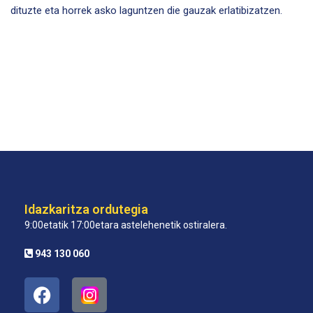
dituzte eta horrek asko laguntzen die gauzak erlatibizatzen.
Idazkaritza ordutegia
9:00etatik 17:00etara astelehenetik ostiralera.
943 130 060